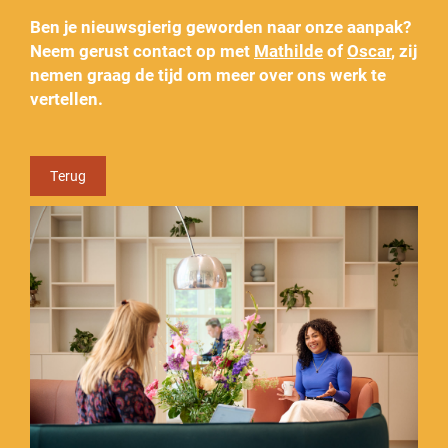
Ben je nieuwsgierig geworden naar onze aanpak?
Neem gerust contact op met
Mathilde
of
Oscar
, zij
nemen graag de tijd om meer over ons werk te
vertellen.
Terug