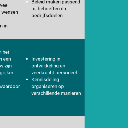
Beleid maken passend
veel
bij behoeften én
e wensen
bedrijfsdoelen
n
 in
en het
n een
Investering in
w zijn
ontwikkeling en
grijker
veerkracht personeel
Kennisdeling
 waardoor
organiseren op
verschillende manieren