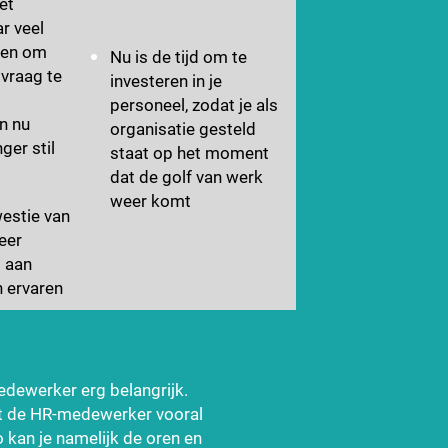
et
r veel
ven om
Nu is de tijd om te
 vraag te
investeren in je
personeel, zodat je als
n nu
organisatie gesteld
ger stil
staat op het moment
dat de golf van werk
weer komt
westie van
eer
 aan
 ervaren
edewerker erg belangrijk.
at de HR-medewerker vooral
o kan je namelijk de oren en