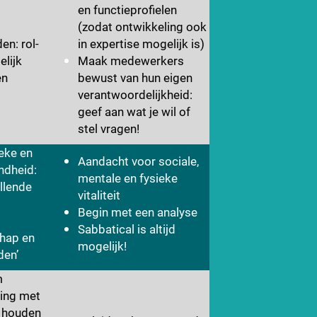
en functieprofielen
(zodat ontwikkeling ook
en: rol-
in expertise mogelijk is)
elijk
Maak medewerkers
en
bewust van hun eigen
verantwoordelijkheid:
geef aan wat je wil of
stel vragen!
ieke en
Aandacht voor sociale,
ndheid:
mentale en fysieke
illende
vitaliteit
Begin met een analyse
Sabbatical is altijd
hap en
mogelijk!
den’
m
ing met
e houden