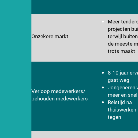
Meer tender
projecten bui
Onzekere markt
terwijl buite
de meeste 
trots maakt
8-10 jaar erv
gaat weg
Jongeneren 
Verloop medewerkers/
meer en snel
behouden medewerkers
Reistijd na
thuiswerken 
tegen