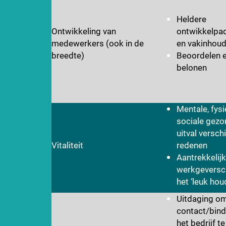
Heldere
Ontwikkeling van
ontwikkelpad
medewerkers (ook in de
en vakinhoud
breedte)
Beoordelen 
belonen
Mentale, fys
sociale gezo
uitval versch
Vitaliteit
redenen
Aantrekkelijk
werkgeversc
het ‘leuk hou
Uitdaging o
contact/bind
het bedrijf t