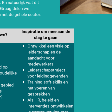
En natuurlijk wat dit
 Graag delen we
 met de gehele sector:
e
Inspiratie om mee aan de
 we?
slag te gaan
Ontwikkel een visie op
leiderschap en de
aandacht voor
medewerkers
d op
Leiderschapstraject
oudelijke
voor leidinggevenden
Training soft-skills en
 gebied
het voeren van
s
gesprekken
n’
Als HR, beleid en
interventies ontwikkelen
in samenwerking met