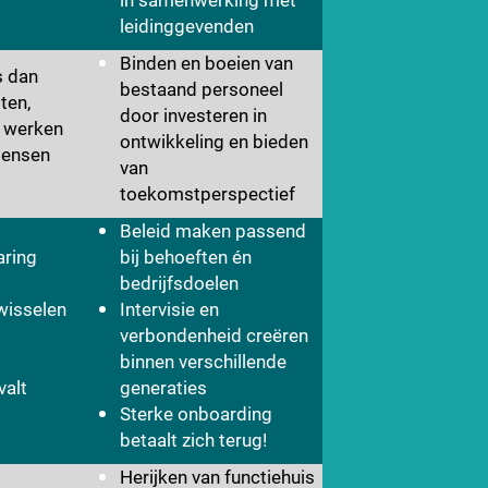
leidinggevenden
Binden en boeien van
s dan
bestaand personeel
ten,
door investeren in
n werken
ontwikkeling en bieden
mensen
van
toekomstperspectief
Beleid maken passend
aring
bij behoeften én
bedrijfsdoelen
wisselen
Intervisie en
verbondenheid creëren
binnen verschillende
valt
generaties
Sterke onboarding
betaalt zich terug!
Herijken van functiehuis