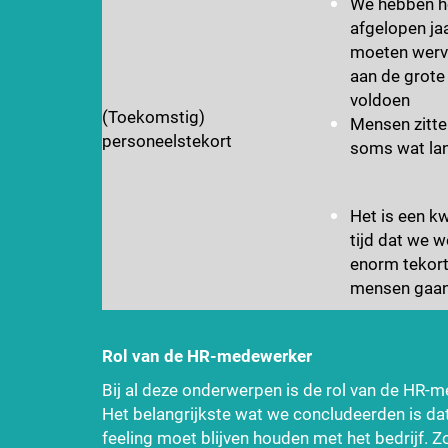
We hebben h
afgelopen jaa
moeten wer
aan de grote
voldoen
(Toekomstig)
Mensen zitte
personeelstekort
soms wat lan
Het is een k
tijd dat we w
enorm tekort
mensen gaan
Rol van de HR-medewerker
Bij al deze onderwerpen is de rol van de HR-m
Het belangrijkste wat we concludeerden is d
feeling moet blijven houden met het bedrijf. Z