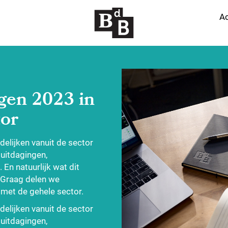
Ac
gen 2023 in
tor
elijken vanuit de sector
 uitdagingen,
En natuurlijk wat dit
 Graag delen we
 met de gehele sector.
elijken vanuit de sector
 uitdagingen,