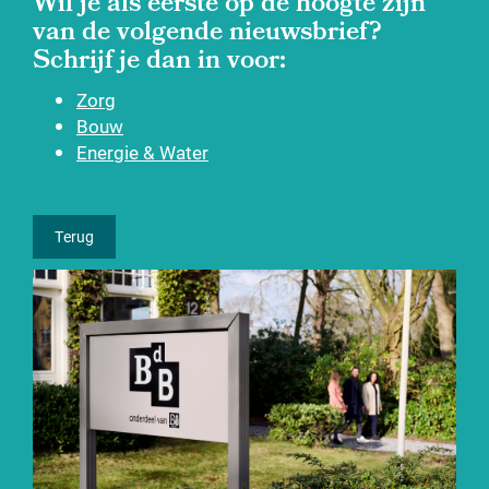
Wil je als eerste op de hoogte zijn
van de volgende nieuwsbrief?
Schrijf je dan in voor:
Zorg
Bouw
Energie & Water
Terug