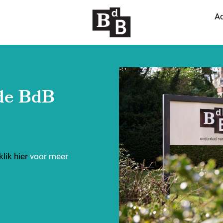
Ac
 de BdB
klik hier
voor meer