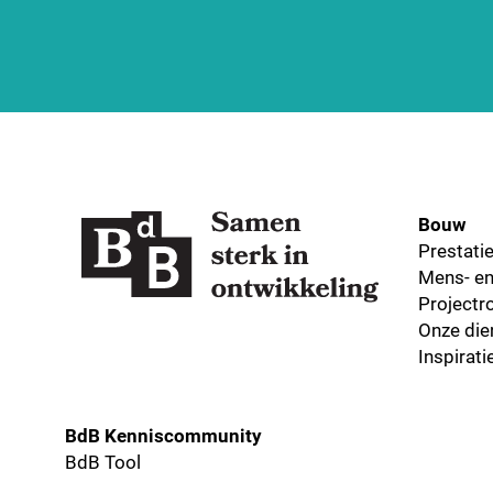
Bouw
Prestati
Mens- en
Projectro
Onze die
Inspirat
BdB Kenniscommunity
BdB Tool