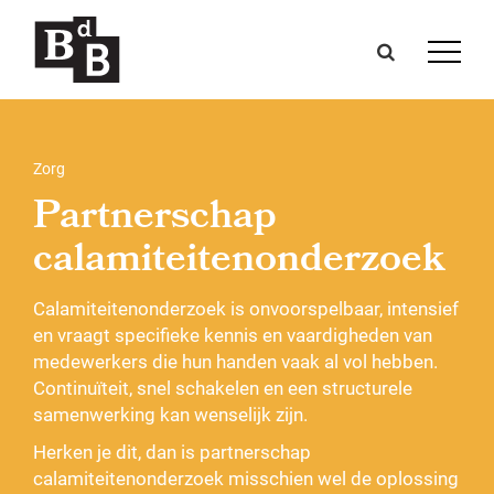
Zorg
Partnerschap
calamiteitenonderzoek
Calamiteitenonderzoek is onvoorspelbaar, intensief
en vraagt specifieke kennis en vaardigheden van
medewerkers die hun handen vaak al vol hebben.
Continuïteit, snel schakelen en een structurele
samenwerking kan wenselijk zijn.
Herken je dit, dan is partnerschap
calamiteitenonderzoek misschien wel de oplossing