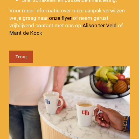
Voor meer informatie over onze aanpak verwijzen
we je graag naar
onze flyer
of neem gerust
vrijblijvend contact met ons op
Alison ter Veld
of
Marit de Kock
.
Terug