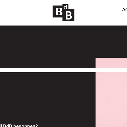
Ac
bij BdB begonnen?