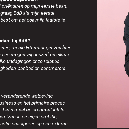
 oriënteren op mijn eerste baan.
 graag BdB als mijn eerste
best om het ook mijn laatste te
werken bij BdB?
ensen, menig HR-manager zou hier
ven en mogen wij onszelf en elkaar
lke uitdagingen onze relaties
digheden, aanbod en commercie
an veranderende wetgeving,
usiness en het primaire proces
m het simpel en pragmatisch te
n. Vanuit de eigen ambitie,
isatie anticiperen op een externe