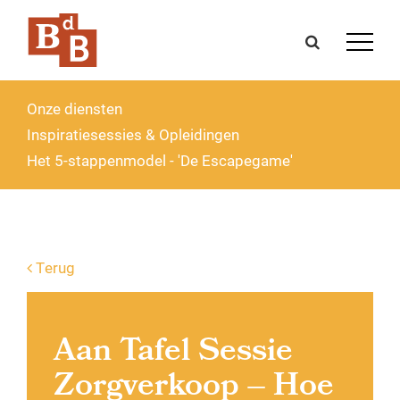
Onze diensten
Inspiratiesessies & Opleidingen
Het 5-stappenmodel - 'De Escapegame'
Terug
Aan Tafel Sessie
Zorgverkoop – Hoe